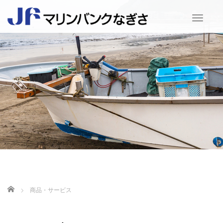
T
o
g
g
l
e
n
a
v
i
g
a
t
i
o
n
HOME
商品・サービス