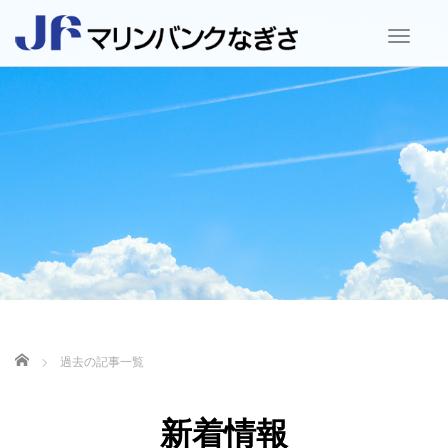
T
o
g
g
l
e
n
a
v
i
g
a
t
i
o
ホーム
過去の記事一覧
n
新着情報