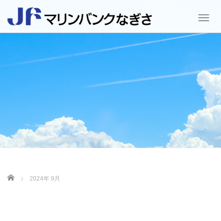
T
o
g
g
l
e
n
a
v
i
g
a
t
i
o
ホーム
2024年 9月
n