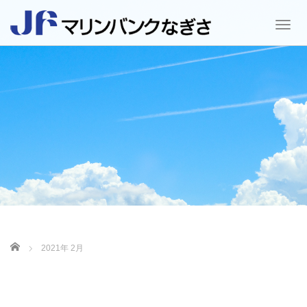
T
o
g
g
l
e
n
a
v
i
g
a
t
i
o
ホーム
2021年 2月
n